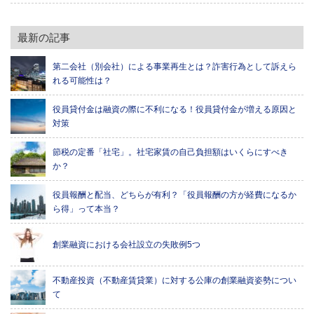
最新の記事
第二会社（別会社）による事業再生とは？詐害行為として訴えら
れる可能性は？
役員貸付金は融資の際に不利になる！役員貸付金が増える原因と
対策
節税の定番「社宅」。社宅家賃の自己負担額はいくらにすべき
か？
役員報酬と配当、どちらが有利？「役員報酬の方が経費になるか
ら得」って本当？
創業融資における会社設立の失敗例5つ
不動産投資（不動産賃貸業）に対する公庫の創業融資姿勢につい
て