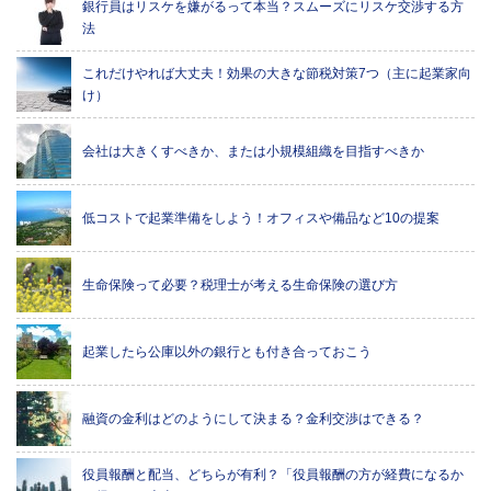
銀行員はリスケを嫌がるって本当？スムーズにリスケ交渉する方
法
これだけやれば大丈夫！効果の大きな節税対策7つ（主に起業家向
け）
会社は大きくすべきか、または小規模組織を目指すべきか
低コストで起業準備をしよう！オフィスや備品など10の提案
生命保険って必要？税理士が考える生命保険の選び方
起業したら公庫以外の銀行とも付き合っておこう
融資の金利はどのようにして決まる？金利交渉はできる？
役員報酬と配当、どちらが有利？「役員報酬の方が経費になるか