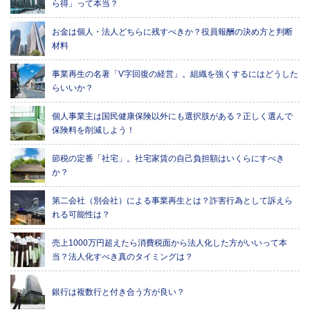
ら得」って本当？
お金は個人・法人どちらに残すべきか？役員報酬の決め方と判断
材料
事業再生の名著「V字回復の経営」。組織を強くするにはどうした
らいいか？
個人事業主は国民健康保険以外にも選択肢がある？正しく選んで
保険料を削減しよう！
節税の定番「社宅」。社宅家賃の自己負担額はいくらにすべき
か？
第二会社（別会社）による事業再生とは？詐害行為として訴えら
れる可能性は？
売上1000万円超えたら消費税面から法人化した方がいいって本
当？法人化すべき真のタイミングは？
銀行は複数行と付き合う方が良い？